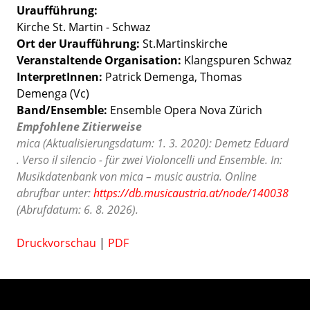
Uraufführung:
Kirche St. Martin - Schwaz
Ort der Uraufführung:
St.Martinskirche
Veranstaltende Organisation:
Klangspuren Schwaz
InterpretInnen:
Patrick Demenga, Thomas
Demenga (Vc)
Band/Ensemble:
Ensemble Opera Nova Zürich
Empfohlene Zitierweise
mica (Aktualisierungsdatum: 1. 3. 2020): Demetz Eduard
. Verso il silencio - für zwei Violoncelli und Ensemble. In:
Musikdatenbank von mica – music austria. Online
abrufbar unter:
https://db.musicaustria.at/node/140038
(Abrufdatum: 6. 8. 2026).
Druckvorschau
|
PDF