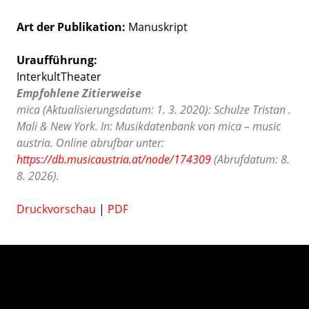
Art der Publikation
Manuskript
Uraufführung:
InterkultTheater
Empfohlene Zitierweise
mica (Aktualisierungsdatum: 1. 3. 2020): Schulze Tristan .
Mali & New York. In: Musikdatenbank von mica – music
austria. Online abrufbar unter:
https://db.musicaustria.at/node/174309
(Abrufdatum: 8.
8. 2026).
Druckvorschau
|
PDF