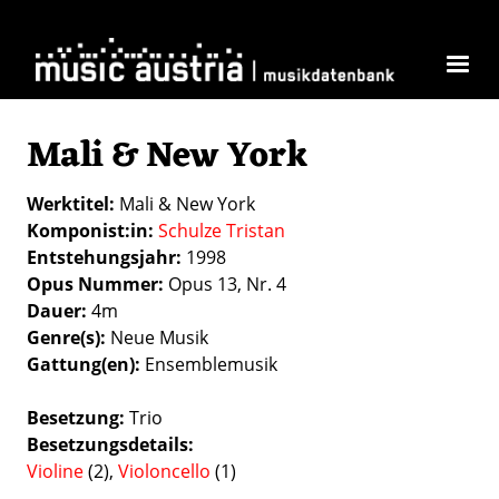
Skip to main content
Mali & New York
Werktitel
Mali & New York
Komponist:in
Schulze Tristan
Entstehungsjahr
1998
Opus Nummer
Opus 13, Nr. 4
Dauer
4m
Genre(s)
Neue Musik
Gattung(en)
Ensemblemusik
Besetzung
Trio
Besetzungsdetails
Violine
(2),
Violoncello
(1)