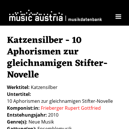
Skip to main content
Katzensilber - 10
Aphorismen zur
gleichnamigen Stifter-
Novelle
Werktitel
Katzensilber
Untertitel
10 Aphorismen zur gleichnamigen Stifter-Novelle
Komponist:in
Frieberger Rupert Gottfried
Entstehungsjahr
2010
Genre(s)
Neue Musik
Gattung(en)
Ensemblemusik