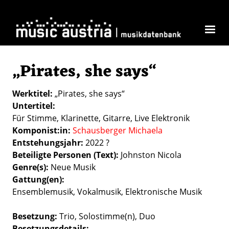
Skip to main content
„Pirates, she says“
Werktitel
„Pirates, she says“
Untertitel
Für Stimme, Klarinette, Gitarre, Live Elektronik
Komponist:in
Schausberger Michaela
Entstehungsjahr
2022 ?
Beteiligte Personen (Text)
Johnston Nicola
Genre(s)
Neue Musik
Gattung(en)
Ensemblemusik
Vokalmusik
Elektronische Musik
Besetzung
Trio
Solostimme(n)
Duo
Besetzungsdetails