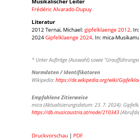
Musikalischer Leiter
Frédéric Alvarado-Dupuy
Literatur
2012 Ternai, Michael:
gipfelklaenge 2012
. I
2024
Gipfelklaenge 2024
. In: mica-Musikam
* Unter Aufträge (Auswahl) sowie "Uraufführungen
Normdaten / Identifikatoren
Wikipedia:
https://de.wikipedia.org/wiki/Gipfelkl
Empfohlene Zitierweise
mica (Aktualisierungsdatum: 23. 7. 2024): Gipfel
https://db.musicaustria.at/node/210343
(Abrufda
Druckvorschau
|
PDF