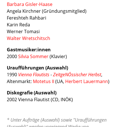
Barbara Gisler-Haase
Angela Kirchner (Gründungsmitglied)
Fereshteh Rahbari
Karin Reda
Werner Tomasi
Walter Wretschitsch
Gastmusiker:innen
2000
Silvia Sommer
(Klavier)
Uraufführungen (Auswahl)
1990
Vienna Flautists
-
ZeitgeNÖssischer Herbst
,
Altenmarkt:
Motetus II
(UA,
Herbert Lauermann
)
Diskografie (Auswahl)
2002 Vienna Flautist (CD, INÖK)
* Unter Aufträge (Auswahl) sowie "Uraufführungen
(Auswahl)" werden vorwiegend Werke von