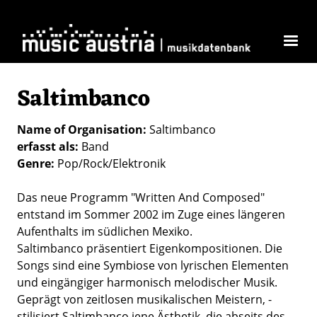
Skip to main content
Saltimbanco
Name of Organisation
Saltimbanco
erfasst als
Band
Genre
Pop/Rock/Elektronik
Das neue Programm "Written And Composed"
entstand im Sommer 2002 im Zuge eines längeren
Aufenthalts im südlichen Mexiko.
Saltimbanco präsentiert Eigenkompositionen. Die
Songs sind eine Symbiose von lyrischen Elementen
und eingängiger harmonisch melodischer Musik.
Geprägt von zeitlosen musikalischen Meistern, -
stilisiert Saltimbanco jene Ästhetik, die abseits des