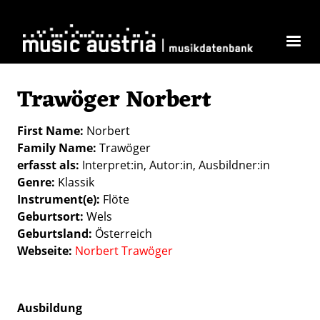
Skip to main content
Trawöger Norbert
First Name
Norbert
Family Name
Trawöger
erfasst als
Interpret:in
Autor:in
Ausbildner:in
Genre
Klassik
Instrument(e)
Flöte
Geburtsort
Wels
Geburtsland
Österreich
Webseite
Norbert Trawöger
Ausbildung