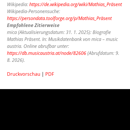
Wikipedia:
https://de.wikipedia.org/wiki/Mathias_Präsent
Wikipedia-Personensuche:
https://persondata.toolforge.org/p/Mathias_Präsent
Empfohlene Zitierweise
mica (Aktualisierungsdatum: 31. 1. 2025): Biografie
Mathias Präsent. In: Musikdatenbank von mica – music
austria. Online abrufbar unter:
https://db.musicaustria.at/node/82606
(Abrufdatum: 9.
8. 2026).
Druckvorschau
|
PDF