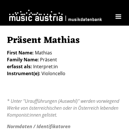
Skip to main content
Präsent Mathias
First Name
Mathias
Family Name
Präsent
erfasst als
Interpret:in
Instrument(e)
Violoncello
* Unter "Uraufführungen (Auswahl)" werden vorwiegend
Werke von österreichischen oder in Österreich lebenden
Komponist:innen gelistet.
Normdaten / Identifikatoren