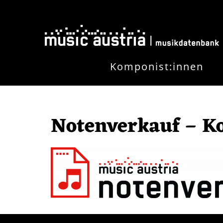
Skip to main content
Komponist:innen
Notenverkauf – K
Image