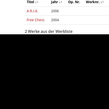
Titel ↓↑
Jahr ↓↑
Op. Nr.
Werknr. ↓↑
A.R.I.A.
2006
Free Chess
2004
2 Werke aus der Werkliste