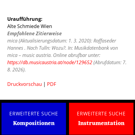
Uraufführung:
Alte Schmiede Wien
Empfohlene Zitierweise
mica (Aktualisierungsdatum: 1. 3. 2020): Raffaseder
Hannes . Nach Tulln: Wozu?. In: Musikdatenbank von
mica – music austria. Online abrufbar unter:
https://db.musicaustria.at/node/129652
(Abrufdatum: 7.
8. 2026).
Druckvorschau
|
PDF
ERWEITERTE SUCHE
ERWEITERTE SUCHE
Kompositionen
Instrumentation