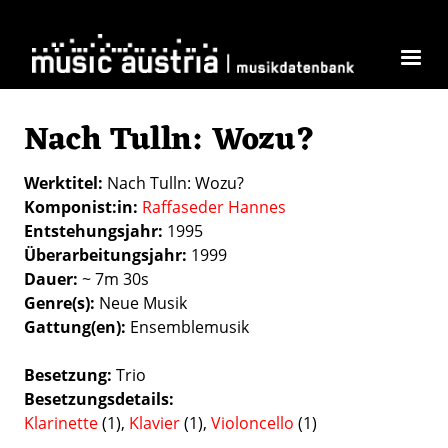
Direkt zum Inhalt
Nach Tulln: Wozu?
Werktitel
Nach Tulln: Wozu?
Komponist:in
Raffaseder Hannes
Entstehungsjahr
1995
Überarbeitungsjahr
1999
Dauer
~ 7m 30s
Genre(s)
Neue Musik
Gattung(en)
Ensemblemusik
Besetzung
Trio
Besetzungsdetails
Klarinette
(1),
Klavier
(1),
Violoncello
(1)