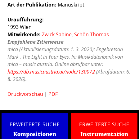
Art der Publikation
Manuskript
Uraufführung:
1993 Wien
Mitwirkende:
Zwick Sabine
,
Schön Thomas
Empfohlene Zitierweise
mica (Aktualisierungsdatum: 1. 3. 2020): Engebretson
Mark . The Light in Your Eyes. In: Musikdatenbank von
mica – music austria. Online abrufbar unter:
https://db.musicaustria.at/node/130072
(Abrufdatum: 6.
8. 2026).
Druckvorschau
|
PDF
ERWEITERTE SUCHE
ERWEITERTE SUCHE
Kompositionen
Instrumentation