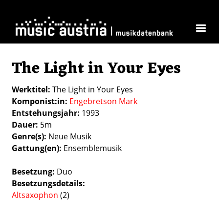
Direkt zum Inhalt
The Light in Your Eyes
Werktitel
The Light in Your Eyes
Komponist:in
Engebretson Mark
Entstehungsjahr
1993
Dauer
5m
Genre(s)
Neue Musik
Gattung(en)
Ensemblemusik
Besetzung
Duo
Besetzungsdetails
Altsaxophon
(2)