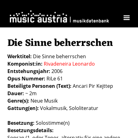
Direkt zum Inhalt
Die Sinne beherrschen
Werktitel
Die Sinne beherrschen
Komponist:in
Rivadeneira Leonardo
Entstehungsjahr
2006
Opus Nummer
RiLe 61
Beteiligte Personen (Text)
Ancari Pir Kejttep
Dauer
~ 2m
Genre(s)
Neue Musik
Gattung(en)
Vokalmusik
Sololiteratur
Besetzung
Solostimme(n)
Besetzungsdetails
Sopran (1, oder Tenor, alternativ für eine andere