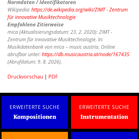
Normdaten / Identifikatoren
Wikipedia:
https://de.wikipedia.org/wiki/ZIMT - Zentrum
für innovative Musiktechnologie
Empfohlene Zitierweise
mica (Aktualisierungsdatum: 23. 2. 2020): ZIMT -
Zentrum für innovative Musiktechnologie. In:
Musikdatenbank von mica – music austria. Online
abrufbar unter:
https://db.musicaustria.at/node/167435
(Abrufdatum: 9. 8. 2026).
Druckvorschau
|
PDF
ERWEITERTE SUCHE
ERWEITERTE SUCHE
Kompositionen
Instrumentation