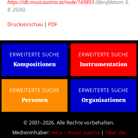
https://db.musicaustria.at/node/169893
(Abrufdatum: 6.
8. 2026).
Druckvorschau
|
PDF
ERWEITERTE SUCHE
ERWEITERTE SUCHE
Kompositionen
Instrumentation
ERWEITERTE SUCHE
ERWEITERTE SUCHE
Personen
Organisationen
© 2001–2026. Alle Rechte vorbehalten.
Medieninhaber:
mica – music austria
|
Über die