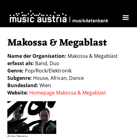
Direkt zum Inhalt
Makossa & Megablast
Name der Organisation
Makossa & Megablast
erfasst als
Band
Duo
Genre
Pop/Rock/Elektronik
Subgenre
House
African
Dance
Bundesland
Wien
Website
Homepage Makossa & Megablast
© Jiro Shimizu