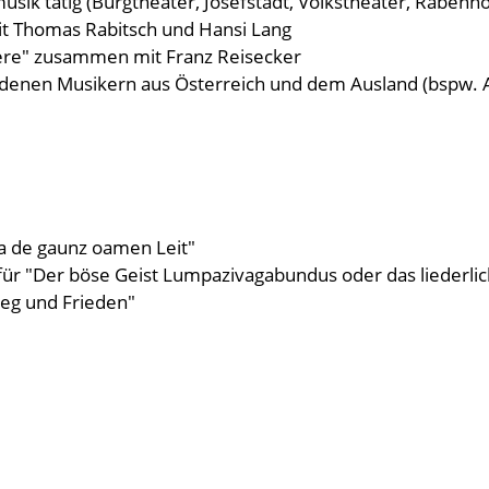
ik tätig (Burgtheater, Josefstadt, Volkstheater, Rabenhof
it Thomas Rabitsch und Hansi Lang
iere" zusammen mit Franz Reisecker
edenen Musikern aus Österreich und dem Ausland (bspw. A
a de gaunz oamen Leit"
r "Der böse Geist Lumpazivagabundus oder das liederliche
ieg und Frieden"