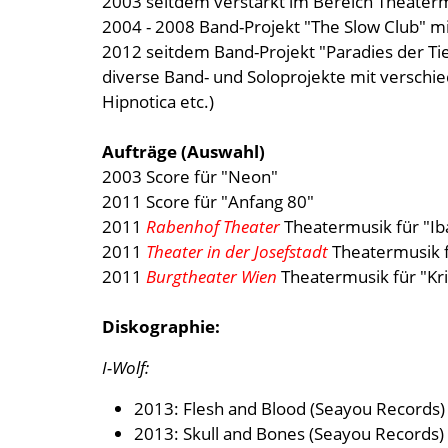
2003 seitdem verstärkt im Bereich Theatermus
2004 - 2008 Band-Projekt "The Slow Club" m
2012 seitdem Band-Projekt "Paradies der T
diverse Band- und Soloprojekte mit verschi
Hipnotica etc.)
Aufträge (Auswahl)
2003 Score für "Neon"
2011 Score für "Anfang 80"
2011
Rabenhof Theater
Theatermusik für "Ib
2011
Theater in der Josefstadt
Theatermusik fü
2011
Burgtheater Wien
Theatermusik für "Kr
Diskographie:
I-Wolf:
2013: Flesh and Blood (Seayou Records)
2013: Skull and Bones (Seayou Records)