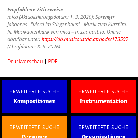
Empfohlene Zitierweise
mica (Aktualisierungsdatum: 1. 3. 2020): Sprenger
Johannes . "Mord im Stiegenhaus" - Musik zum Kurzfilm.
In: Musikdatenbank von mica – music austria. Online
abrufbar unter:
https://db.musicaustria.at/node/173597
(Abrufdatum: 8. 8. 2026).
Druckvorschau
|
PDF
ERWEITERTE SUCHE
ERWEITERTE SUCHE
Kompositionen
Instrumentation
ERWEITERTE SUCHE
ERWEITERTE SUCHE
Personen
Organisationen