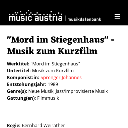
Direkt zum Inhalt
"Mord im Stiegenhaus" -
Musik zum Kurzfilm
Werktitel
"Mord im Stiegenhaus"
Untertitel
Musik zum Kurzfilm
Komponist:in
Sprenger Johannes
Entstehungsjahr
1989
Genre(s)
Neue Musik
Jazz/Improvisierte Musik
Gattung(en)
Filmmusik
Regie:
Bernhard Weirather