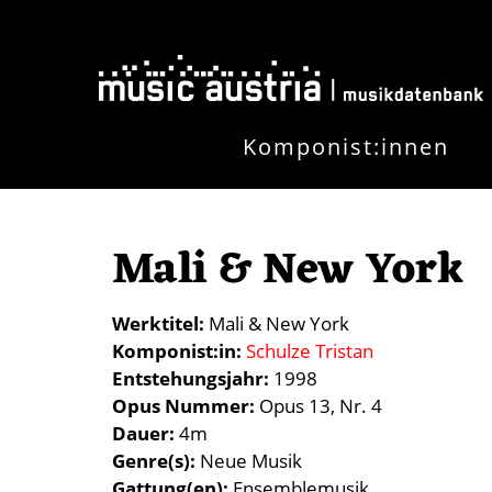
Direkt zum Inhalt
Komponist:innen
Mali & New York
Werktitel
Mali & New York
Komponist:in
Schulze Tristan
Entstehungsjahr
1998
Opus Nummer
Opus 13, Nr. 4
Dauer
4m
Genre(s)
Neue Musik
Gattung(en)
Ensemblemusik