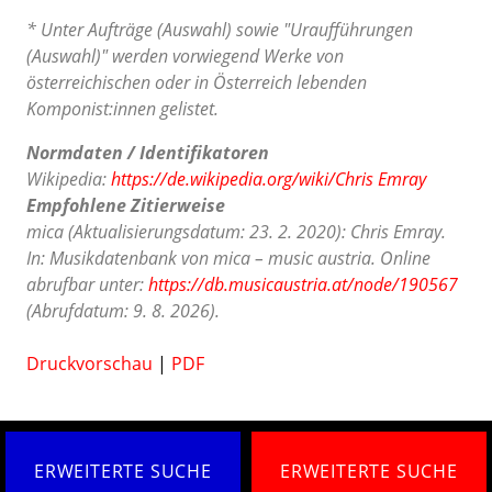
* Unter Aufträge (Auswahl) sowie "Uraufführungen
(Auswahl)" werden vorwiegend Werke von
österreichischen oder in Österreich lebenden
Komponist:innen gelistet.
Normdaten / Identifikatoren
Wikipedia:
https://de.wikipedia.org/wiki/Chris Emray
Empfohlene Zitierweise
mica (Aktualisierungsdatum: 23. 2. 2020): Chris Emray.
In: Musikdatenbank von mica – music austria. Online
abrufbar unter:
https://db.musicaustria.at/node/190567
(Abrufdatum: 9. 8. 2026).
Druckvorschau
|
PDF
ERWEITERTE SUCHE
ERWEITERTE SUCHE