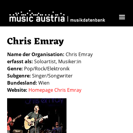
Direkt zum Inhalt
Chris Emray
Name der Organisation
Chris Emray
erfasst als
Soloartist
Musiker:in
Genre
Pop/Rock/Elektronik
Subgenre
Singer/Songwriter
Bundesland
Wien
Website
Homepage Chris Emray