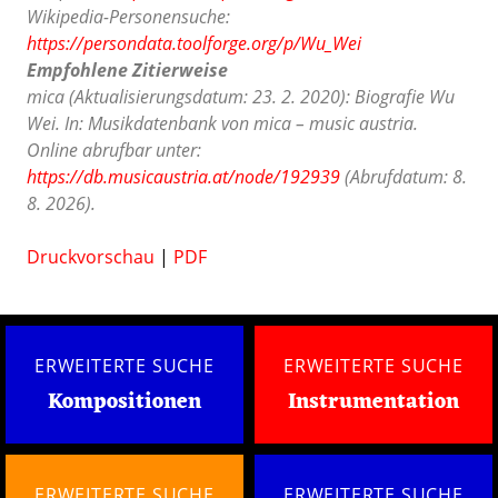
Wikipedia-Personensuche:
https://persondata.toolforge.org/p/Wu_Wei
Empfohlene Zitierweise
mica (Aktualisierungsdatum: 23. 2. 2020): Biografie Wu
Wei. In: Musikdatenbank von mica – music austria.
Online abrufbar unter:
https://db.musicaustria.at/node/192939
(Abrufdatum: 8.
8. 2026).
Druckvorschau
|
PDF
ERWEITERTE SUCHE
ERWEITERTE SUCHE
Kompositionen
Instrumentation
ERWEITERTE SUCHE
ERWEITERTE SUCHE