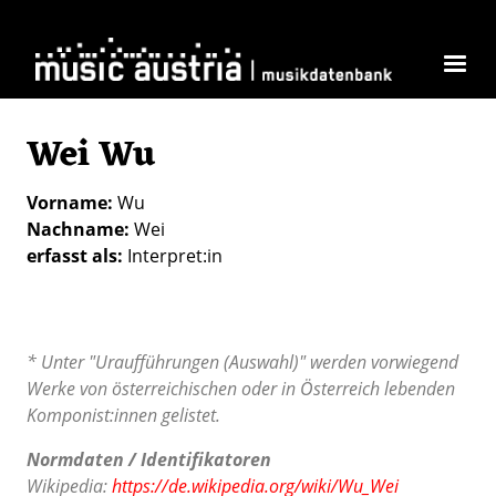
Direkt zum Inhalt
Wei Wu
Vorname
Wu
Nachname
Wei
erfasst als
Interpret:in
* Unter "Uraufführungen (Auswahl)" werden vorwiegend
Werke von österreichischen oder in Österreich lebenden
Komponist:innen gelistet.
Normdaten / Identifikatoren
Wikipedia:
https://de.wikipedia.org/wiki/Wu_Wei