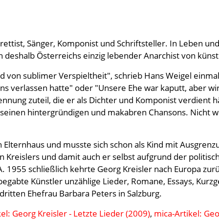
rettist, Sänger, Komponist und Schriftsteller. In Leben u
 deshalb Österreichs einzig lebender Anarchist von küns
nd von sublimer Verspieltheit", schrieb Hans Weigel einma
ns verlassen hatte" oder "Unsere Ehe war kaputt, aber wir
nnung zuteil, die er als Dichter und Komponist verdient 
 seinen hintergründigen und makabren Chansons. Nicht wen
 Elternhaus und musste sich schon als Kind mit Ausgren
n Kreislers und damit auch er selbst aufgrund der politis
. 1955 schließlich kehrte Georg Kreisler nach Europa zurü
 begabte Künstler unzählige Lieder, Romane, Essays, Kurz
dritten Ehefrau Barbara Peters in Salzburg.
el: Georg Kreisler - Letzte Lieder (2009)
,
mica-Artikel: Geo