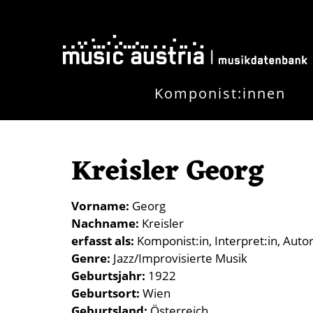
Direkt zum Inhalt
Komponist:innen
Kreisler Georg
Vorname
Georg
Nachname
Kreisler
erfasst als
Komponist:in
Interpret:in
Autor
Genre
Jazz/Improvisierte Musik
Geburtsjahr
1922
Geburtsort
Wien
Geburtsland
Österreich