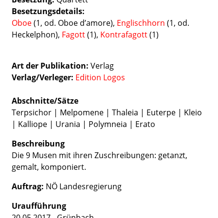
Besetzungsdetails
Oboe
(1, od. Oboe d’amore),
Englischhorn
(1, od.
Heckelphon),
Fagott
(1),
Kontrafagott
(1)
Art der Publikation
Verlag
Verlag/Verleger
Edition Logos
Abschnitte/Sätze
Terpsichor | Melpomene | Thaleia | Euterpe | Kleio
| Kalliope | Urania | Polymneia | Erato
Beschreibung
Die 9 Musen mit ihren Zuschreibungen: getanzt,
gemalt, komponiert.
Auftrag:
NÖ Landesregierung
Uraufführung
20.05.2017 - Grünbach