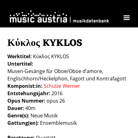
Direkt zum Inhalt
Κύκλος KYKLOS
Werktitel
Κύκλος KYKLOS
Untertitel
Musen-Gesänge für Oboe/Oboe d’amore,
Englischhorn/Heckelphon, Fagott und Kontrafagott
Komponist:in
Schulze Werner
Entstehungsjahr
2016
Opus Nummer
opus 26
Dauer
40m
Genre(s)
Neue Musik
Gattung(en)
Ensemblemusik
Besetzung
Quartett