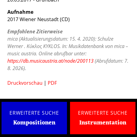
Aufnahme
2017 Wiener Neustadt (CD)
Empfohlene Zitierweise
mica (Aktualisierungsdatum: 15. 4. 2020): Schulze
Werner . Κύκλος KYKLOS. In: Musikdatenbank von mica –
music austria. Online abrufbar unter:
https://db.musicaustria.at/node/200113
(Abrufdatum: 7.
8. 2026).
Druckvorschau
|
PDF
ERWEITERTE SUCHE
ERWEITERTE SUCHE
Kompositionen
Instrumentation