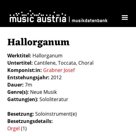
Direkt zum Inhalt
Hallorganum
Werktitel
Hallorganum
Untertitel
Cantilene, Toccata, Choral
Komponist:in
Grabner Josef
Entstehungsjahr
2012
Dauer
7m
Genre(s)
Neue Musik
Gattung(en)
Sololiteratur
Besetzung
Soloinstrument(e)
Besetzungsdetails
Orgel
(1)