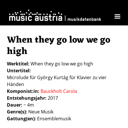
Direkt zum Inhalt
When they go low we go
high
Werktitel
When they go low we go high
Untertitel
Microlude für György Kurtág für Klavier zu vier
Händen
Komponist:in
Bauckholt Carola
Entstehungsjahr
2017
Dauer
~ 4m
Genre(s)
Neue Musik
Gattung(en)
Ensemblemusik