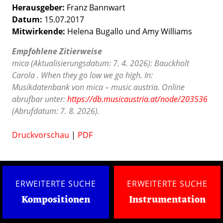
Herausgeber:
Franz Bannwart
Datum:
15.07.2017
Mitwirkende:
Helena Bugallo und Amy Williams
Empfohlene Zitierweise
mica (Aktualisierungsdatum: 7. 4. 2026): Bauckholt
Carola . When they go low we go high. In:
Musikdatenbank von mica – music austria. Online
abrufbar unter:
https://db.musicaustria.at/node/203536
(Abrufdatum: 7. 8. 2026).
Druckvorschau
|
PDF
ERWEITERTE SUCHE
ERWEITERTE SUCHE
Kompositionen
Instrumentation