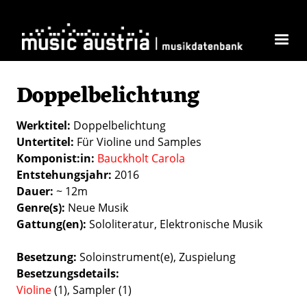
Direkt zum Inhalt
Doppelbelichtung
Werktitel
Doppelbelichtung
Untertitel
Für Violine und Samples
Komponist:in
Bauckholt Carola
Entstehungsjahr
2016
Dauer
~ 12m
Genre(s)
Neue Musik
Gattung(en)
Sololiteratur
Elektronische Musik
Besetzung
Soloinstrument(e)
Zuspielung
Besetzungsdetails
Violine
(1), Sampler (1)