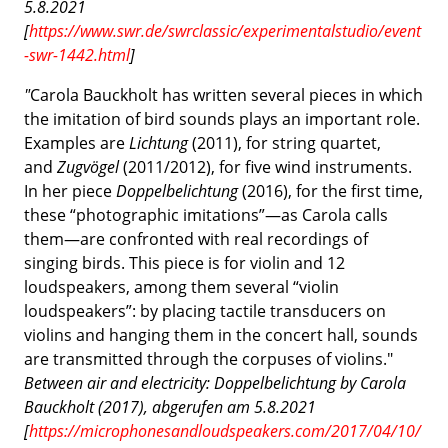
5.8.2021
[
https://www.swr.de/swrclassic/experimentalstudio/event
-swr-1442.html
]
"
Carola Bauckholt has written several pieces in which
the imitation of bird sounds plays an important role.
Examples are
Lichtung
(2011), for string quartet,
and
Zugvögel
(2011/2012), for five wind instruments.
In her piece
Doppelbelichtung
(2016), for the first time,
these “photographic imitations”—as Carola calls
them—are confronted with real recordings of
singing birds. This piece is for violin and 12
loudspeakers, among them several “violin
loudspeakers”: by placing tactile transducers on
violins and hanging them in the concert hall, sounds
are transmitted through the corpuses of violins."
Between air and electricity: Doppelbelichtung by Carola
Bauckholt (2017), abgerufen am 5.8.2021
[
https://microphonesandloudspeakers.com/2017/04/10/