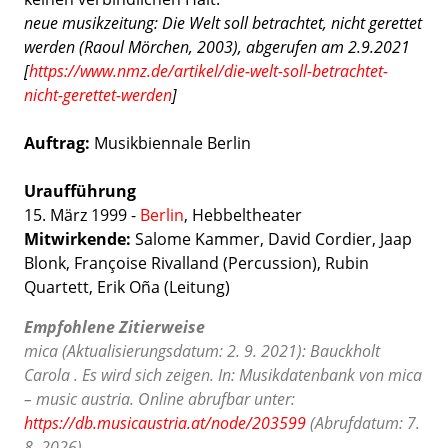
neue musikzeitung: Die Welt soll betrachtet, nicht gerettet
werden (Raoul Mörchen, 2003), abgerufen am 2.9.2021
[
https://www.nmz.de/artikel/die-welt-soll-betrachtet-
nicht-gerettet-werden
]
Auftrag:
Musikbiennale Berlin
Uraufführung
15. März 1999 -
Berlin
, Hebbeltheater
Mitwirkende:
Salome Kammer, David Cordier, Jaap
Blonk, Françoise Rivalland (Percussion), Rubin
Quartett, Erik Oña (Leitung)
Empfohlene Zitierweise
mica (Aktualisierungsdatum: 2. 9. 2021): Bauckholt
Carola . Es wird sich zeigen. In: Musikdatenbank von mica
– music austria. Online abrufbar unter:
https://db.musicaustria.at/node/203599
(Abrufdatum: 7.
8. 2026).