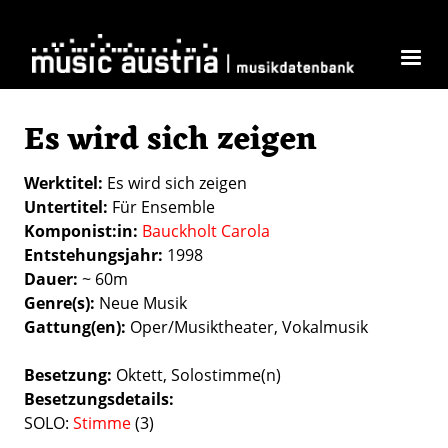
Direkt zum Inhalt
Es wird sich zeigen
Werktitel
Es wird sich zeigen
Untertitel
Für Ensemble
Komponist:in
Bauckholt Carola
Entstehungsjahr
1998
Dauer
~ 60m
Genre(s)
Neue Musik
Gattung(en)
Oper/Musiktheater
Vokalmusik
Besetzung
Oktett
Solostimme(n)
Besetzungsdetails
SOLO:
Stimme
(3)