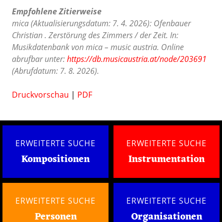
Empfohlene Zitierweise
mica (Aktualisierungsdatum: 7. 4. 2026): Ofenbauer
Christian . Zerstörung des Zimmers / der Zeit. In:
Musikdatenbank von mica – music austria. Online
abrufbar unter:
https://db.musicaustria.at/node/203691
(Abrufdatum: 7. 8. 2026).
Druckvorschau
|
PDF
ERWEITERTE SUCHE
ERWEITERTE SUCHE
Kompositionen
Instrumentation
ERWEITERTE SUCHE
ERWEITERTE SUCHE
Personen
Organisationen