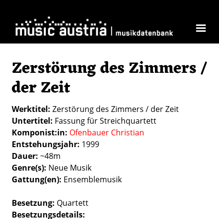
Direkt zum Inhalt
Zerstörung des Zimmers /
der Zeit
Werktitel
Zerstörung des Zimmers / der Zeit
Untertitel
Fassung für Streichquartett
Komponist:in
Ofenbauer Christian
Entstehungsjahr
1999
Dauer
~48m
Genre(s)
Neue Musik
Gattung(en)
Ensemblemusik
Besetzung
Quartett
Besetzungsdetails