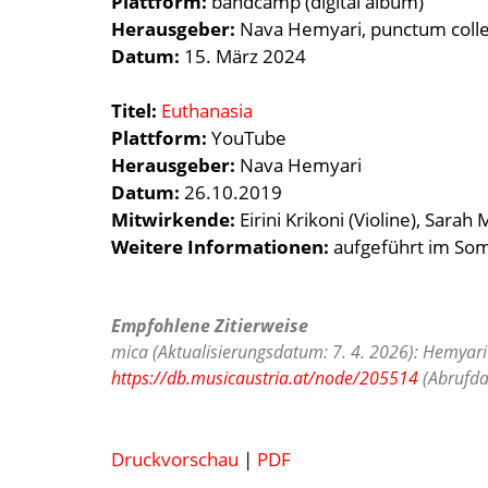
Plattform:
bandcamp (digital album)
Herausgeber:
Nava Hemyari, punctum colle
Datum:
15. März 2024
Titel:
Euthanasia
Plattform:
YouTube
Herausgeber:
Nava Hemyari
Datum:
26.10.2019
Mitwirkende:
Eirini Krikoni (Violine), Sarah
Weitere Informationen:
aufgeführt im So
Empfohlene Zitierweise
mica (Aktualisierungsdatum: 7. 4. 2026): Hemyari
https://db.musicaustria.at/node/205514
(Abrufda
Druckvorschau
|
PDF