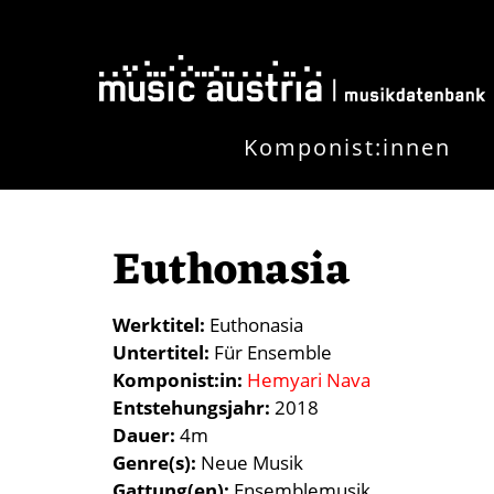
Direkt zum Inhalt
Komponist:innen
Euthonasia
Werktitel
Euthonasia
Untertitel
Für Ensemble
Komponist:in
Hemyari Nava
Entstehungsjahr
2018
Dauer
4m
Genre(s)
Neue Musik
Gattung(en)
Ensemblemusik