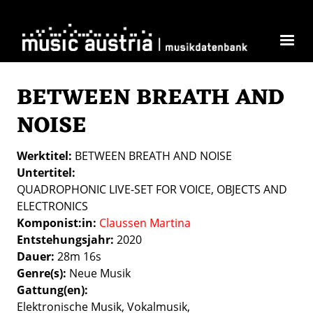
Direkt zum Inhalt
BETWEEN BREATH AND
NOISE
Werktitel
BETWEEN BREATH AND NOISE
Untertitel
QUADROPHONIC LIVE-SET FOR VOICE, OBJECTS AND
ELECTRONICS
Komponist:in
Claussen Martina
Entstehungsjahr
2020
Dauer
28m 16s
Genre(s)
Neue Musik
Gattung(en)
Elektronische Musik
Vokalmusik