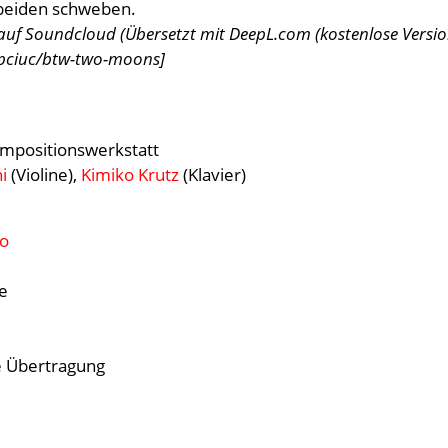
 beiden schweben.
uf Soundcloud (Übersetzt mit DeepL.com (kostenlose Versio
opciuc/btw-two-moons]
ompositionswerkstatt
ni
(Violine),
Kimiko Krutz
(Klavier)
uo
e
e Übertragung