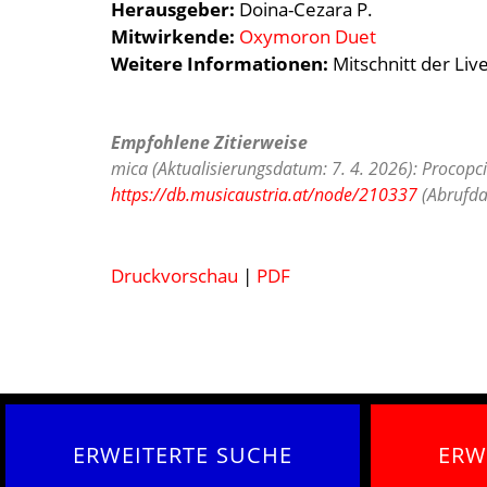
Herausgeber:
Doina-Cezara P.
Mitwirkende:
Oxymoron Duet
Weitere Informationen:
Mitschnitt der
Liv
Empfohlene Zitierweise
mica (Aktualisierungsdatum: 7. 4. 2026): Procopc
https://db.musicaustria.at/node/210337
(Abrufda
Druckvorschau
|
PDF
ERWEITERTE SUCHE
ERW