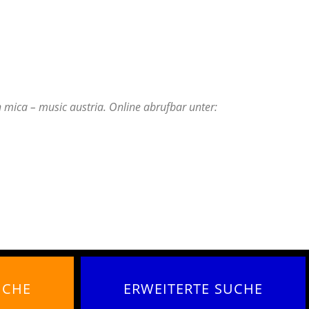
 mica – music austria. Online abrufbar unter:
UCHE
ERWEITERTE SUCHE