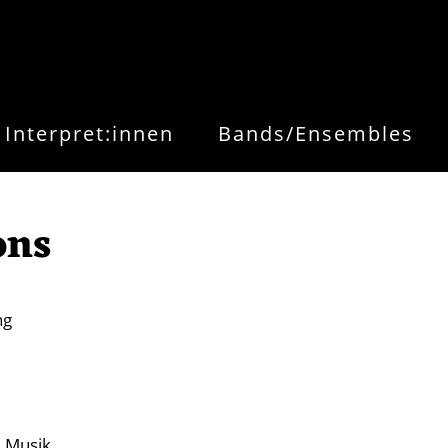
Interpret:innen
Bands/Ensembles
ons
ng
e Musik