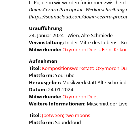
Li Po, denn wir werden für immer zwischen
Doina-Cezara Procopciuc: Werkbeschreibung a
[https://soundcloud.com/doina-cezara-proc
Uraufführung
24. Januar 2024 - Wien, Alte Schmiede
Veranstaltung:
In der Mitte des Lebens - K
Mitwirkende:
Oxymoron Duet
-
Eirini Kriko
Aufnahmen
Titel:
Kompositionswerkstatt: Oxymoron D
Plattform:
YouTube
Herausgeber:
Musikwerkstatt Alte Schmied
Datum:
24.01.2024
Mitwirkende:
Oxymoron Duet
Weitere Informationen:
Mitschnitt der
Liv
Titel:
(between) two moons
Plattform:
Soundcloud