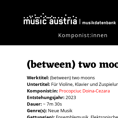
Direkt zum Inhalt
Komponist:innen
(between) two mo
Werktitel
(between) two moons
Untertitel
Für Violine, Klavier und Zuspielu
Komponist:in
Procopciuc Doina-Cezara
Entstehungsjahr
2023
Dauer
~ 7m 30s
Genre(s)
Neue Musik
Gattung(en)
Ensemblemusik
Elektronisch