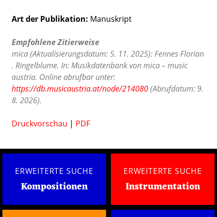
Art der Publikation
Manuskript
Empfohlene Zitierweise
mica (Aktualisierungsdatum: 5. 11. 2025): Fennes Florian
. Ringelblume. In: Musikdatenbank von mica – music
austria. Online abrufbar unter:
https://db.musicaustria.at/node/214080
(Abrufdatum: 9.
8. 2026).
Druckvorschau
|
PDF
ERWEITERTE SUCHE
ERWEITERTE SUCHE
Kompositionen
Instrumentation