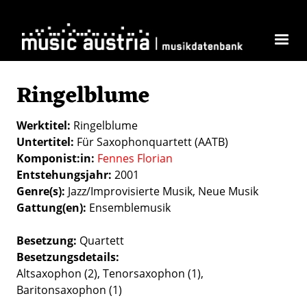
Direkt zum Inhalt
Ringelblume
Werktitel
Ringelblume
Untertitel
Für Saxophonquartett (AATB)
Komponist:in
Fennes Florian
Entstehungsjahr
2001
Genre(s)
Jazz/Improvisierte Musik
Neue Musik
Gattung(en)
Ensemblemusik
Besetzung
Quartett
Besetzungsdetails
Altsaxophon (2), Tenorsaxophon (1),
Baritonsaxophon (1)