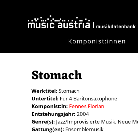
Direkt zum Inhalt
Komponist:innen
Stomach
Werktitel
Stomach
Untertitel
Für 4 Baritonsaxophone
Komponist:in
Fennes Florian
Entstehungsjahr
2004
Genre(s)
Jazz/Improvisierte Musik
Neue Mu
Gattung(en)
Ensemblemusik