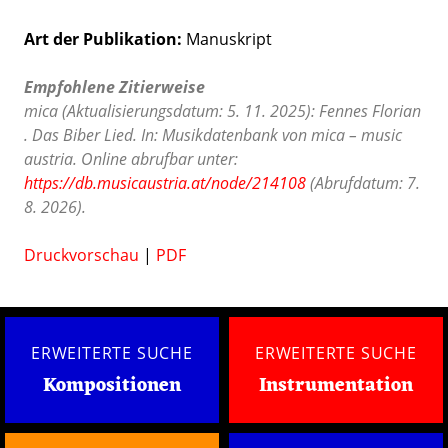
Art der Publikation
Manuskript
Empfohlene Zitierweise
mica (Aktualisierungsdatum: 5. 11. 2025): Fennes Florian
. Das Biber Lied. In: Musikdatenbank von mica – music
austria. Online abrufbar unter:
https://db.musicaustria.at/node/214108
(Abrufdatum: 7.
8. 2026).
Druckvorschau
|
PDF
ERWEITERTE SUCHE
ERWEITERTE SUCHE
Kompositionen
Instrumentation