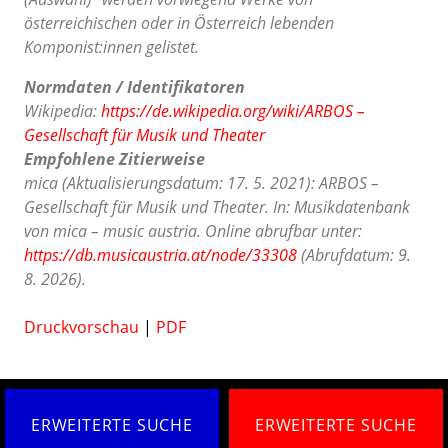
österreichischen oder in Österreich lebenden
Komponist:innen gelistet.
Normdaten / Identifikatoren
Wikipedia:
https://de.wikipedia.org/wiki/ARBOS –
Gesellschaft für Musik und Theater
Empfohlene Zitierweise
mica (Aktualisierungsdatum: 17. 5. 2021): ARBOS –
Gesellschaft für Musik und Theater. In: Musikdatenbank
von mica – music austria. Online abrufbar unter:
https://db.musicaustria.at/node/33308
(Abrufdatum: 9.
8. 2026).
Druckvorschau
|
PDF
ERWEITERTE SUCHE
ERWEITERTE SUCHE