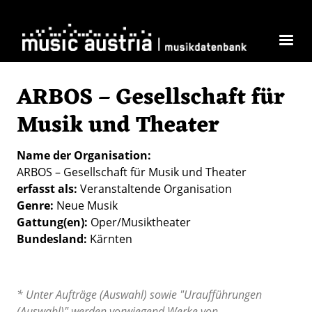
Direkt zum Inhalt
ARBOS – Gesellschaft für
Musik und Theater
Name der Organisation
ARBOS – Gesellschaft für Musik und Theater
erfasst als
Veranstaltende Organisation
Genre
Neue Musik
Gattung(en)
Oper/Musiktheater
Bundesland
Kärnten
* Unter Aufträge (Auswahl) sowie "Uraufführungen
(Auswahl)" werden vorwiegend Werke von