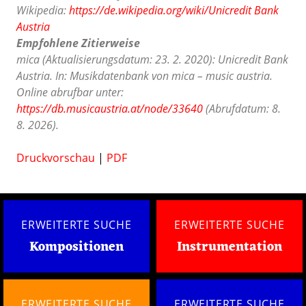
Wikipedia:
https://de.wikipedia.org/wiki/Unicredit Bank
Austria
Empfohlene Zitierweise
mica (Aktualisierungsdatum: 23. 2. 2020): Unicredit Bank
Austria. In: Musikdatenbank von mica – music austria.
Online abrufbar unter:
https://db.musicaustria.at/node/33640
(Abrufdatum: 8.
8. 2026).
Druckvorschau
|
PDF
ERWEITERTE SUCHE
ERWEITERTE SUCHE
Kompositionen
Instrumentation
ERWEITERTE SUCHE
ERWEITERTE SUCHE