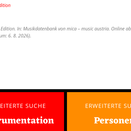
dition
 Edition. In: Musikdatenbank von mica – music austria. Online ab
m: 6. 8. 2026).
EITERTE SUCHE
ERWEITERTE S
rumentation
Persone