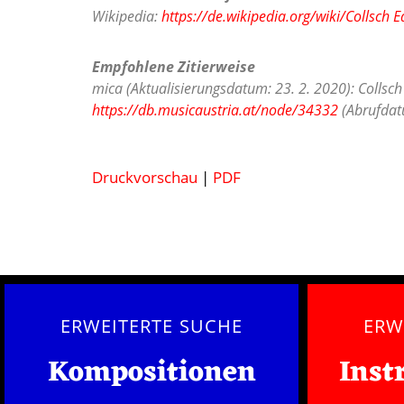
Wikipedia:
https://de.wikipedia.org/wiki/Collsch E
Empfohlene Zitierweise
mica (Aktualisierungsdatum: 23. 2. 2020): Collsch
https://db.musicaustria.at/node/34332
(Abrufdatu
Druckvorschau
|
PDF
ERWEITERTE SUCHE
ERW
Kompositionen
Inst