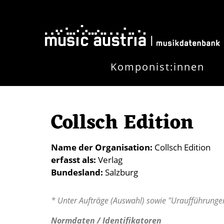
Direkt zum Inhalt
Komponist:innen
Collsch Edition
Name der Organisation
Collsch Edition
erfasst als
Verlag
Bundesland
Salzburg
* Unter Aufträge (Auswahl) sowie "Uraufführungen
Normdaten / Identifikatoren