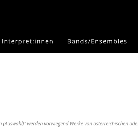
Interpret:innen
Bands/Ensembles
 (Auswahl)" werden vorwiegend Werke von österreichischen oder 