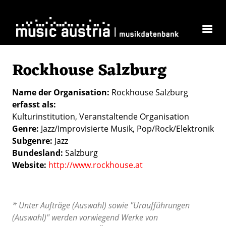
Direkt zum Inhalt
Rockhouse Salzburg
Name der Organisation
Rockhouse Salzburg
erfasst als
Kulturinstitution
Veranstaltende Organisation
Genre
Jazz/Improvisierte Musik
Pop/Rock/Elektronik
Subgenre
Jazz
Bundesland
Salzburg
Website
http://www.rockhouse.at
* Unter Aufträge (Auswahl) sowie "Uraufführungen
(Auswahl)" werden vorwiegend Werke von