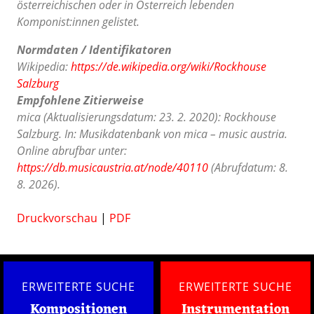
österreichischen oder in Österreich lebenden
Komponist:innen gelistet.
Normdaten / Identifikatoren
Wikipedia:
https://de.wikipedia.org/wiki/Rockhouse
Salzburg
Empfohlene Zitierweise
mica (Aktualisierungsdatum: 23. 2. 2020): Rockhouse
Salzburg. In: Musikdatenbank von mica – music austria.
Online abrufbar unter:
https://db.musicaustria.at/node/40110
(Abrufdatum: 8.
8. 2026).
Druckvorschau
|
PDF
ERWEITERTE SUCHE
ERWEITERTE SUCHE
Kompositionen
Instrumentation