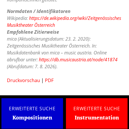
Normdaten / Identifikatoren
Wikipedia:
https://de.wikipedia.org/wiki/Zeitgenössisches
Musiktheater Österreich
Empfohlene Zitierweise
mica (Aktualisierungsdatum: 23. 2. 2020):
Zeitgenössisches Musiktheater Österreich. In:
Musikdatenbank von mica – music austria. Online
abrufbar unter:
https://db.musicaustria.at/node/41874
(Abrufdatum: 7. 8. 2026).
Druckvorschau
|
PDF
ERWEITERTE SUCHE
ERWEITERTE SUCHE
Kompositionen
Instrumentation