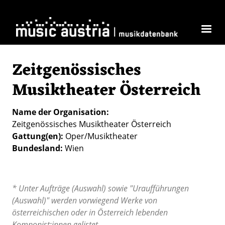
Direkt zum Inhalt
Zeitgenössisches
Musiktheater Österreich
Name der Organisation
Zeitgenössisches Musiktheater Österreich
Gattung(en)
Oper/Musiktheater
Bundesland
Wien
* Unter Aufträge (Auswahl) sowie "Uraufführungen
(Auswahl)" werden vorwiegend Werke von
österreichischen oder in Österreich lebenden
Komponist:innen gelistet.