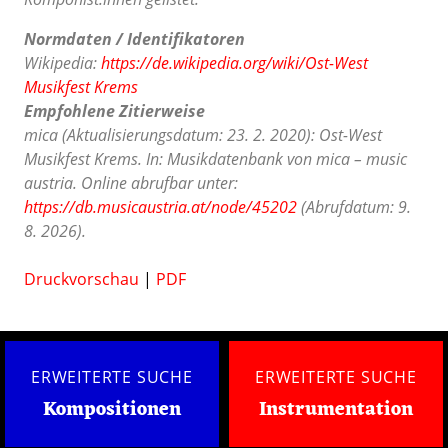
Normdaten / Identifikatoren
Wikipedia:
https://de.wikipedia.org/wiki/Ost-West
Musikfest Krems
Empfohlene Zitierweise
mica (Aktualisierungsdatum: 23. 2. 2020): Ost-West
Musikfest Krems. In: Musikdatenbank von mica – music
austria. Online abrufbar unter:
https://db.musicaustria.at/node/45202
(Abrufdatum: 9.
8. 2026).
Druckvorschau
|
PDF
ERWEITERTE SUCHE
ERWEITERTE SUCHE
Kompositionen
Instrumentation