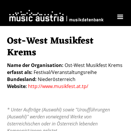
Direkt zum Inhalt
Ost-West Musikfest
Krems
Name der Organisation
Ost-West Musikfest Krems
erfasst als
Festival/Veranstaltungsreihe
Bundesland
Niederösterreich
Website
http://www.musikfest.at.tp/
* Unter Aufträge (Auswahl) sowie "Uraufführungen
(Auswahl)" werden vorwiegend Werke von
österreichischen oder in Österreich lebenden
Komponist:innen gelistet.