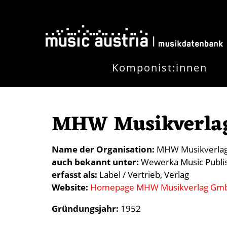
Direkt zum Inhalt
Komponist:innen
MHW Musikverla
Name der Organisation
MHW Musikverla
auch bekannt unter
Wewerka Music Publi
erfasst als
Label / Vertrieb
Verlag
Website
Homepage MHW Musikverlag Gm
Gründungsjahr:
1952