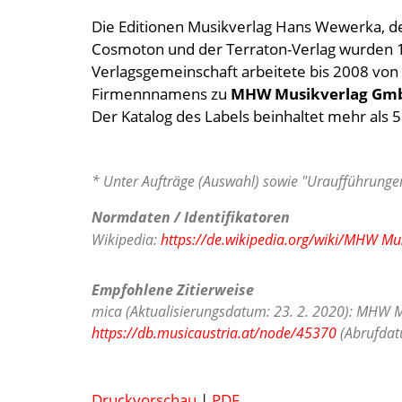
Die Editionen Musikverlag Hans Wewerka, de
Cosmoton und der Terraton-Verlag wurden
Verlagsgemeinschaft arbeitete bis 2008 von
Firmennnamens zu
MHW Musikverlag Gm
Der Katalog des Labels beinhaltet mehr als 
* Unter Aufträge (Auswahl) sowie "Uraufführungen
Normdaten / Identifikatoren
Wikipedia:
https://de.wikipedia.org/wiki/MHW M
Empfohlene Zitierweise
mica (Aktualisierungsdatum: 23. 2. 2020): MHW M
https://db.musicaustria.at/node/45370
(Abrufdatu
Druckvorschau
|
PDF