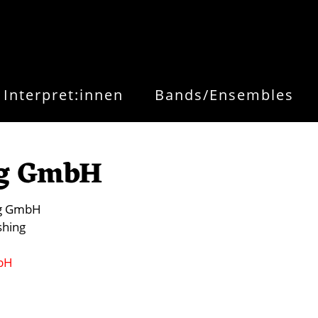
Interpret:innen
Bands/Ensembles
g GmbH
g GmbH
shing
bH