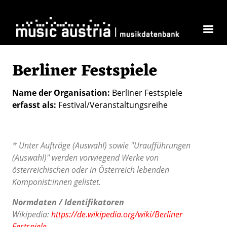
Direkt zum Inhalt
Berliner Festspiele
Name der Organisation
Berliner Festspiele
erfasst als
Festival/Veranstaltungsreihe
* Unter Aufträge (Auswahl) sowie "Uraufführungen
(Auswahl)" werden vorwiegend Werke von
österreichischen oder in Österreich lebenden
Komponist:innen gelistet.
Normdaten / Identifikatoren
Wikipedia:
https://de.wikipedia.org/wiki/Berliner
Festspiele