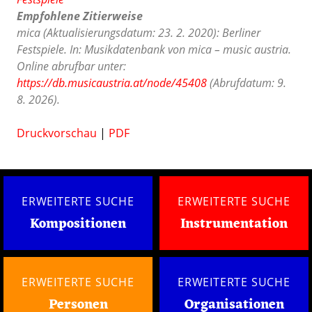
Empfohlene Zitierweise
mica (Aktualisierungsdatum: 23. 2. 2020): Berliner
Festspiele. In: Musikdatenbank von mica – music austria.
Online abrufbar unter:
https://db.musicaustria.at/node/45408
(Abrufdatum: 9.
8. 2026).
Druckvorschau
|
PDF
ERWEITERTE SUCHE
ERWEITERTE SUCHE
Kompositionen
Instrumentation
ERWEITERTE SUCHE
ERWEITERTE SUCHE
Personen
Organisationen