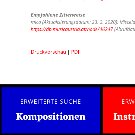
Empfohlene Zitierweise
mica (Aktualisierungsdatum: 23. 2. 2020): Miscel
https://db.musicaustria.at/node/46247
(Abrufdatu
Druckvorschau
|
PDF
ERWEITERTE SUCHE
ERW
Kompositionen
Inst