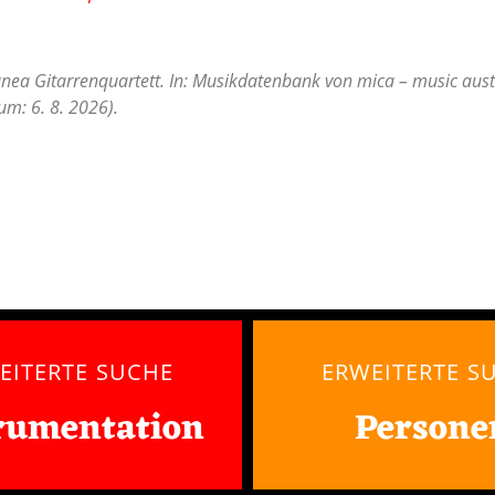
anea Gitarrenquartett. In: Musikdatenbank von mica – music austr
m: 6. 8. 2026).
EITERTE SUCHE
ERWEITERTE S
rumentation
Persone