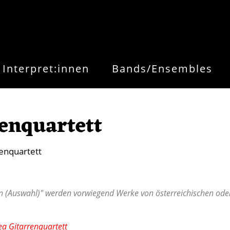
Interpret:innen
Bands/Ensembles
enquartett
enquartett
 (Auswahl)" werden vorwiegend Werke von österreichischen oder 
ea Gitarrenquartett