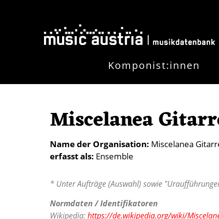
Direkt zum Inhalt
Komponist:innen
Miscelanea Gitarr
Name der Organisation
Miscelanea Gitarr
erfasst als
Ensemble
* Unter Aufträge (Auswahl) sowie "Uraufführungen
Normdaten / Identifikatoren
Wikipedia:
https://de.wikipedia.org/wiki/Miscelan