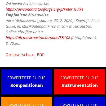
Wikipedia-Personensuche:
https://persondata.toolforge.org/p/Peter_Gülke
Empfohlene Zitierweise
mica (Aktualisierungsdatum: 23. 2. 2020): Biografie Peter
Gülke. In: Musikdatenbank von mica – music austria.
Online abrufbar unter:
https://db.musicaustria.at/node/55108
(Abrufdatum: 9.
8. 2026).
Druckvorschau
|
PDF
ERWEITERTE SUCHE
ERWEITERTE SUCHE
Kompositionen
Instrumentation
ERWEITERTE SUCHE
ERWEITERTE SUCHE