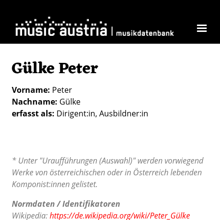
Direkt zum Inhalt
Gülke Peter
Vorname
Peter
Nachname
Gülke
erfasst als
Dirigent:in
Ausbildner:in
* Unter "Uraufführungen (Auswahl)" werden vorwiegend
Werke von österreichischen oder in Österreich lebenden
Komponist:innen gelistet.
Normdaten / Identifikatoren
Wikipedia:
https://de.wikipedia.org/wiki/Peter_Gülke