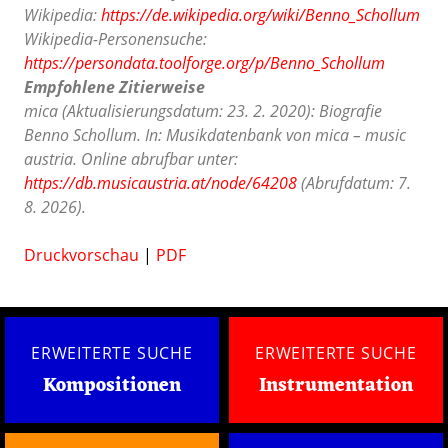
Wikipedia:
https://de.wikipedia.org/wiki/Benno_Schollum
Wikipedia-Personensuche:
https://persondata.toolforge.org/p/Benno_Schollum
Empfohlene Zitierweise
mica (Aktualisierungsdatum: 23. 2. 2020): Biografie
Benno Schollum. In: Musikdatenbank von mica – music
austria. Online abrufbar unter:
https://db.musicaustria.at/node/64208
(Abrufdatum: 7.
8. 2026).
Druckvorschau
|
PDF
ERWEITERTE SUCHE
ERWEITERTE SUCHE
Kompositionen
Instrumentation