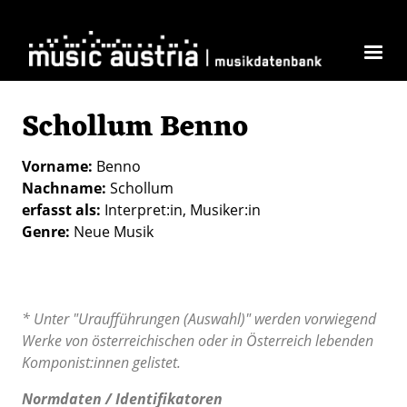
Direkt zum Inhalt
Schollum Benno
Vorname
Benno
Nachname
Schollum
erfasst als
Interpret:in
Musiker:in
Genre
Neue Musik
* Unter "Uraufführungen (Auswahl)" werden vorwiegend
Werke von österreichischen oder in Österreich lebenden
Komponist:innen gelistet.
Normdaten / Identifikatoren