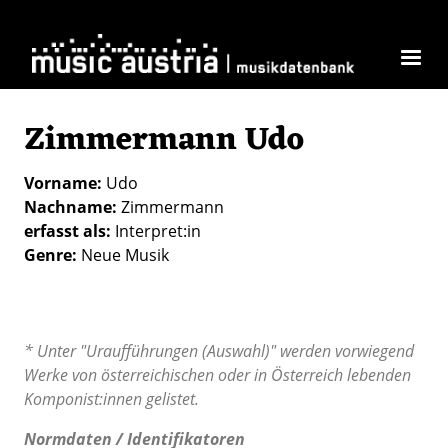
Direkt zum Inhalt
Zimmermann Udo
Vorname
Udo
Nachname
Zimmermann
erfasst als
Interpret:in
Genre
Neue Musik
* Unter "Uraufführungen (Auswahl)" werden vorwiegend
Werke von österreichischen oder in Österreich lebenden
Komponist:innen gelistet.
Normdaten / Identifikatoren