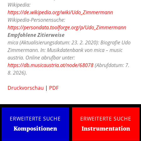
Wikipedia:
https://de.wikipedia.org/wiki/Udo_Zimmermann
Wikipedia-Personensuche:
https://persondata.toolforge.org/p/Udo_Zimmermann
Empfohlene Zitierweise
mica (Aktualisierungsdatum: 23. 2. 2020): Biografie Udo
Zimmermann. In: Musikdatenbank von mica – music
austria. Online abrufbar unter:
https://db.musicaustria.at/node/68078
(Abrufdatum: 7.
8. 2026).
Druckvorschau
|
PDF
ERWEITERTE SUCHE
ERWEITERTE SUCHE
Kompositionen
Instrumentation