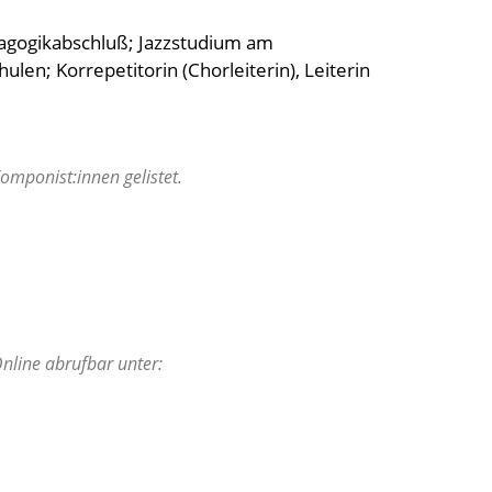
dagogikabschluß; Jazzstudium am
len; Korrepetitorin (Chorleiterin), Leiterin
mponist:innen gelistet.
Online abrufbar unter: