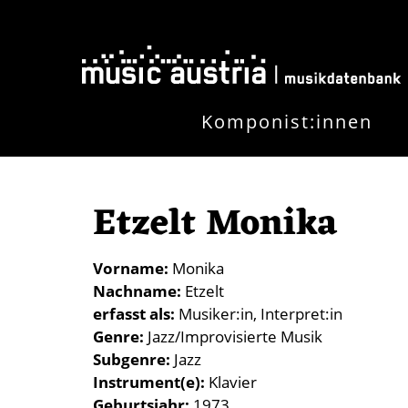
Direkt zum Inhalt
Komponist:innen
Etzelt Monika
Vorname
Monika
Nachname
Etzelt
erfasst als
Musiker:in
Interpret:in
Genre
Jazz/Improvisierte Musik
Subgenre
Jazz
Instrument(e)
Klavier
Geburtsjahr
1973