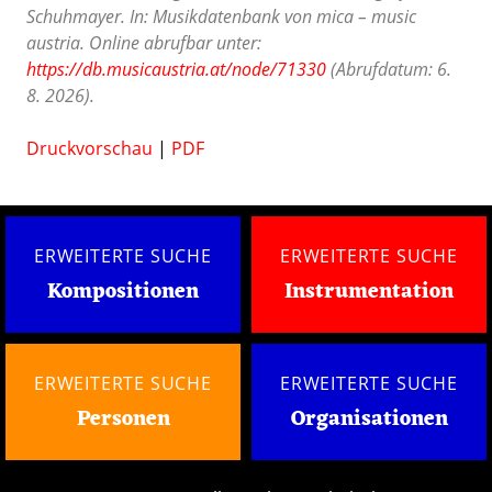
Schuhmayer. In: Musikdatenbank von mica – music
austria. Online abrufbar unter:
https://db.musicaustria.at/node/71330
(Abrufdatum: 6.
8. 2026).
Druckvorschau
|
PDF
ERWEITERTE SUCHE
ERWEITERTE SUCHE
Kompositionen
Instrumentation
ERWEITERTE SUCHE
ERWEITERTE SUCHE
Personen
Organisationen