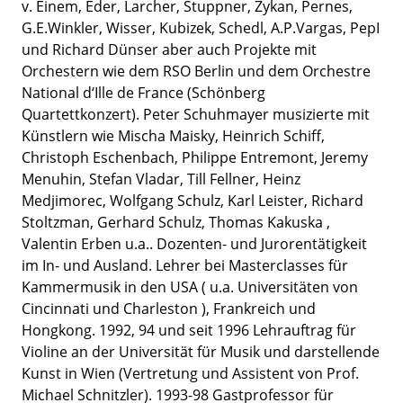
v. Einem, Eder, Larcher, Stuppner, Zykan, Pernes,
G.E.Winkler, Wisser, Kubizek, Schedl, A.P.Vargas, PepI
und Richard Dünser aber auch Projekte mit
Orchestern wie dem RSO Berlin und dem Orchestre
National d‘Ille de France (Schönberg
Quartettkonzert). Peter Schuhmayer musizierte mit
Künstlern wie Mischa Maisky, Heinrich Schiff,
Christoph Eschenbach, Philippe Entremont, Jeremy
Menuhin, Stefan Vladar, Till Fellner, Heinz
Medjimorec, Wolfgang Schulz, Karl Leister, Richard
Stoltzman, Gerhard Schulz, Thomas Kakuska ,
Valentin Erben u.a.. Dozenten- und Jurorentätigkeit
im In- und Ausland. Lehrer bei Masterclasses für
Kammermusik in den USA ( u.a. Universitäten von
Cincinnati und Charleston ), Frankreich und
Hongkong. 1992, 94 und seit 1996 Lehrauftrag für
Violine an der Universität für Musik und darstellende
Kunst in Wien (Vertretung und Assistent von Prof.
Michael Schnitzler). 1993-98 Gastprofessor für