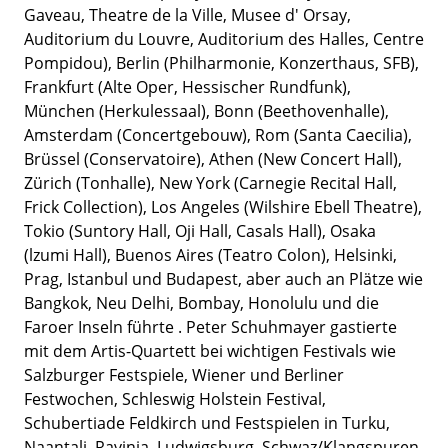
Gaveau, Theatre de la Ville, Musee d' Orsay,
Auditorium du Louvre, Auditorium des Halles, Centre
Pompidou), Berlin (Philharmonie, Konzerthaus, SFB),
Frankfurt (Alte Oper, Hessischer Rundfunk),
München (Herkulessaal), Bonn (Beethovenhalle),
Amsterdam (Concertgebouw), Rom (Santa Caecilia),
Brüssel (Conservatoire), Athen (New Concert Hall),
Zürich (Tonhalle), New York (Carnegie Recital Hall,
Frick Collection), Los Angeles (Wilshire Ebell Theatre),
Tokio (Suntory Hall, Oji Hall, Casals Hall), Osaka
(lzumi Hall), Buenos Aires (Teatro Colon), Helsinki,
Prag, Istanbul und Budapest, aber auch an Plätze wie
Bangkok, Neu Delhi, Bombay, Honolulu und die
Faroer Inseln führte . Peter Schuhmayer gastierte
mit dem Artis-Quartett bei wichtigen Festivals wie
Salzburger Festspiele, Wiener und Berliner
Festwochen, Schleswig Holstein Festival,
Schubertiade Feldkirch und Festspielen in Turku,
Naantali, Ravinia, Ludwigsburg, Schwaz/Klangspuren,