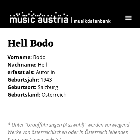
Direkt zum Inhalt
Hell Bodo
Vorname
Bodo
Nachname
Hell
erfasst als
Autor:in
Geburtsjahr
1943
Geburtsort
Salzburg
Geburtsland
Österreich
* Unter "Uraufführungen (Auswahl)" werden vorwiegend
Werke von österreichischen oder in Österreich lebenden
Komponist:innen gelistet.