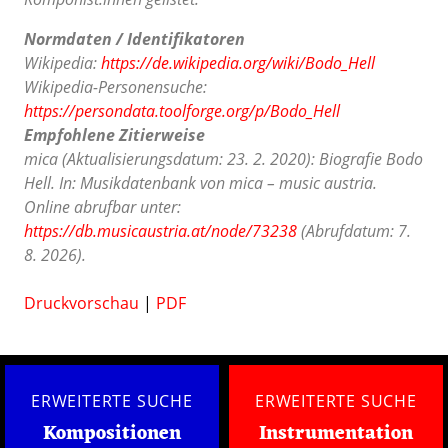
Normdaten / Identifikatoren
Wikipedia:
https://de.wikipedia.org/wiki/Bodo_Hell
Wikipedia-Personensuche:
https://persondata.toolforge.org/p/Bodo_Hell
Empfohlene Zitierweise
mica (Aktualisierungsdatum: 23. 2. 2020): Biografie Bodo
Hell. In: Musikdatenbank von mica – music austria.
Online abrufbar unter:
https://db.musicaustria.at/node/73238
(Abrufdatum: 7.
8. 2026).
Druckvorschau
|
PDF
ERWEITERTE SUCHE
ERWEITERTE SUCHE
Kompositionen
Instrumentation