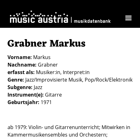
Direkt zum Inhalt
Grabner Markus
Vorname
Markus
Nachname
Grabner
erfasst als
Musiker:in
Interpret:in
Genre
Jazz/Improvisierte Musik
Pop/Rock/Elektronik
Subgenre
Jazz
Instrument(e)
Gitarre
Geburtsjahr
1971
ab 1979: Violin- und Gitarrenunterricht; Mitwirken in
Kammermusikensembles und Orchestern;